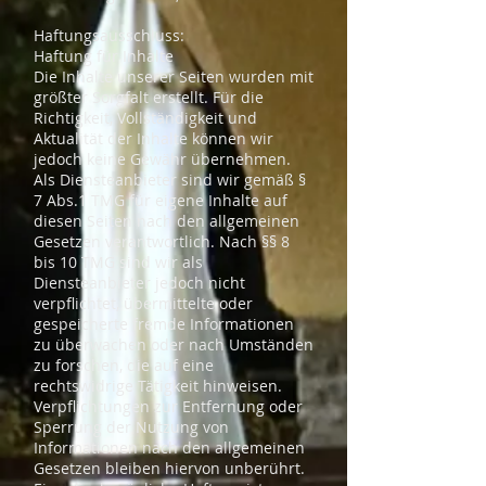
Haftungsausschluss:
Haftung für Inhalte
Die Inhalte unserer Seiten wurden mit
größter Sorgfalt erstellt. Für die
Richtigkeit, Vollständigkeit und
Aktualität der Inhalte können wir
jedoch keine Gewähr übernehmen.
Als Diensteanbieter sind wir gemäß §
7 Abs.1 TMG für eigene Inhalte auf
diesen Seiten nach den allgemeinen
Gesetzen verantwortlich. Nach §§ 8
bis 10 TMG sind wir als
Diensteanbieter jedoch nicht
verpflichtet, übermittelte oder
gespeicherte fremde Informationen
zu überwachen oder nach Umständen
zu forschen, die auf eine
rechtswidrige Tätigkeit hinweisen.
Verpflichtungen zur Entfernung oder
Sperrung der Nutzung von
Informationen nach den allgemeinen
Gesetzen bleiben hiervon unberührt.