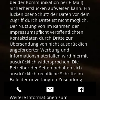
bei der Kommunikation per E-Mail)
Sicherheitslücken aufweisen kann. Ein
lückenloser Schutz der Daten vor dem
Zugriff durch Dritte ist nicht möglich.
Der Nutzung von im Rahmen der
Impressumspflicht veröffentlichten
Kontaktdaten durch Dritte zur
Übersendung von nicht ausdrücklich
angeforderter Werbung und
Informationsmaterialien wird hiermit
ausdrücklich widersprochen. Die
Betreiber der Seiten behalten sich
ausdrücklich rechtliche Schritte im
Falle der unverlangten Zusendung
von Werbeinformationen, etwa durch
Spam-Mails, vor.
Weitere Informationen zum
Datenschutz und
Datenschutzerklärung.
Datenschutz