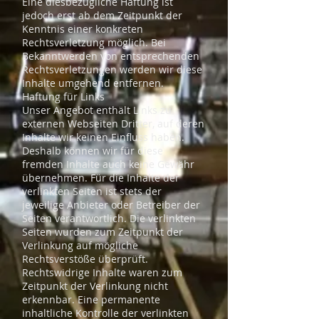
Eine diesbezügliche Haftung ist
jedoch erst ab dem Zeitpunkt der
Kenntnis einer konkreten
Rechtsverletzung möglich. Bei
Bekanntwerden von entsprechenden
Rechtsverletzungen werden wir diese
Inhalte umgehend entfernen.
Haftung für Links
Unser Angebot enthält Links zu
externen Webseiten Dritter, auf deren
Inhalte wir keinen Einfluss haben.
Deshalb können wir für diese
fremden Inhalte auch keine Gewähr
übernehmen. Für die Inhalte der
verlinkten Seiten ist stets der
jeweilige Anbieter oder Betreiber der
Seiten verantwortlich. Die verlinkten
Seiten wurden zum Zeitpunkt der
Verlinkung auf mögliche
Rechtsverstöße überprüft.
Rechtswidrige Inhalte waren zum
Zeitpunkt der Verlinkung nicht
erkennbar. Eine permanente
inhaltliche Kontrolle der verlinkten